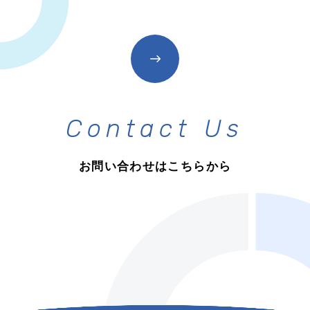
C
o
n
t
a
c
t
U
s
お
問
い
合
わ
せ
は
こ
ち
ら
か
ら