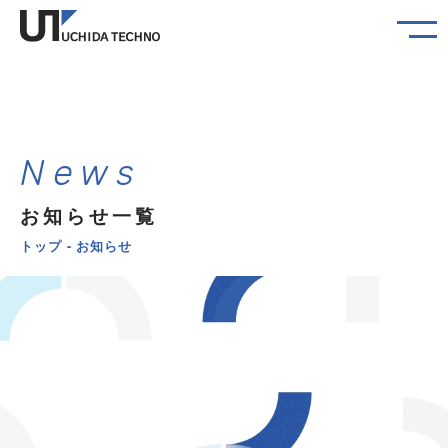
N
e
w
s
お
知
ら
せ
一
覧
トップ
お知らせ