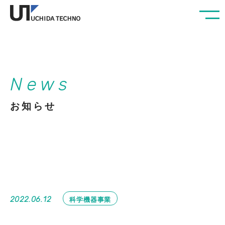
N
e
w
s
お
知
ら
せ
科学機器事業
2022.06.12