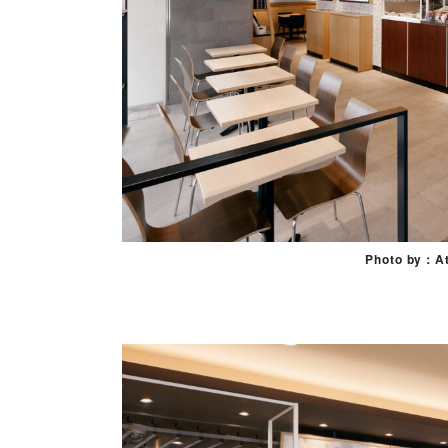
Photo by：At