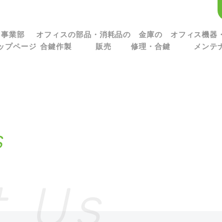
事業部
オフィスの
部品・消耗品の
金庫の
オフィス機器
ップページ
合鍵作製
販売
修理・合鍵
メンテ
s
t Us