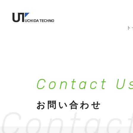
ト
C
o
n
t
a
c
t
U
お
問
い
合
わ
せ
Contac